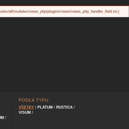
sites/all/modules/views_php/plugins/views/views_php_handler_field.inc
).
PODĽA TYPU
VŠETKY
PLATUM
RUSTICA
VISUM
UM