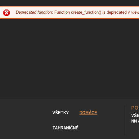
Deprecated function
: Function create_function() is deprecated v
view
CHYBOVÁ
SPRÁVA
PO
VŠETKY
DOMÁCE
VŠ
NN
ZAHRANIČNÉ