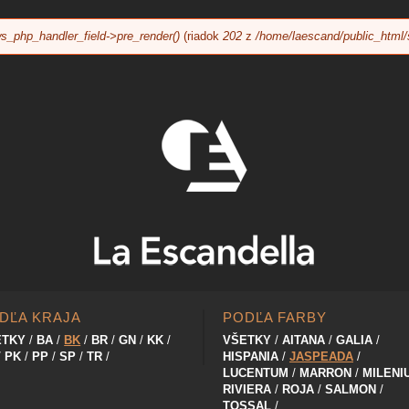
Jump to navigation
s_php_handler_field->pre_render()
(riadok
202
z
/home/laescand/public_html/
DĽA KRAJA
PODĽA FARBY
ETKY
BA
BK
BR
GN
KK
VŠETKY
AITANA
GALIA
PK
PP
SP
TR
HISPANIA
JASPEADA
LUCENTUM
MARRON
MILENI
RIVIERA
ROJA
SALMON
TOSSAL