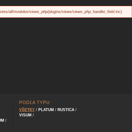
sites/all/modules/views_php/plugins/views/views_php_handler_field.inc
).
PODĽA TYPU
VŠETKY
PLATUM
RUSTICA
VISUM
UM