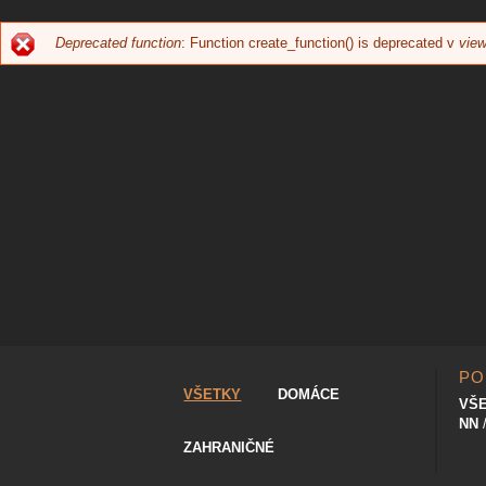
Deprecated function
: Function create_function() is deprecated v
view
CHYBOVÁ
SPRÁVA
PO
VŠETKY
DOMÁCE
VŠ
NN
ZAHRANIČNÉ