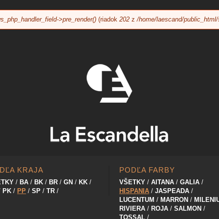
Jump to navigation
s_php_handler_field->pre_render()
(riadok
202
z
/home/laescand/public_html/
DĽA KRAJA
PODĽA FARBY
ETKY
BA
BK
BR
GN
KK
VŠETKY
AITANA
GALIA
PK
PP
SP
TR
HISPANIA
JASPEADA
LUCENTUM
MARRON
MILENI
RIVIERA
ROJA
SALMON
TOSSAL