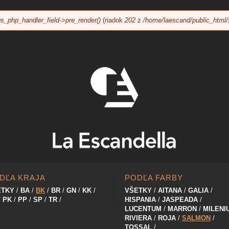
Jump to navigation
s_php_handler_field->pre_render()
(riadok
202
z
/home/laescand/public_html/
DĽA KRAJA
PODĽA FARBY
ETKY
BA
BK
BR
GN
KK
VŠETKY
AITANA
GALIA
PK
PP
SP
TR
HISPANIA
JASPEADA
LUCENTUM
MARRON
MILENI
RIVIERA
ROJA
SALMON
TOSSAL