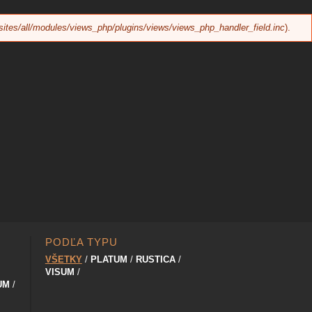
sites/all/modules/views_php/plugins/views/views_php_handler_field.inc
).
PODĽA TYPU
VŠETKY
PLATUM
RUSTICA
VISUM
UM