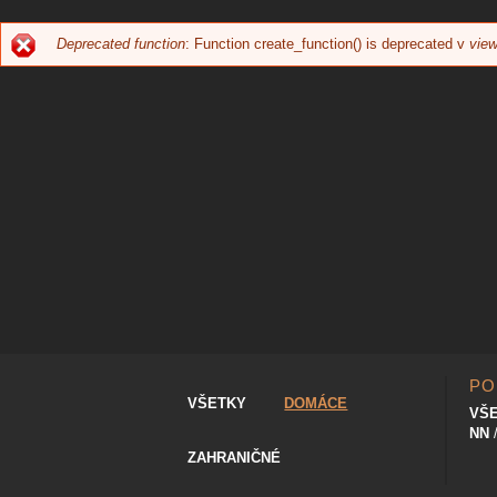
Deprecated function
: Function create_function() is deprecated v
view
CHYBOVÁ
SPRÁVA
PO
VŠETKY
DOMÁCE
VŠ
NN
ZAHRANIČNÉ