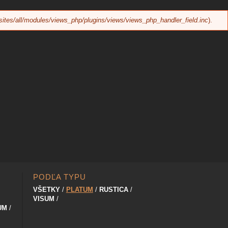
sites/all/modules/views_php/plugins/views/views_php_handler_field.inc
).
PODĽA TYPU
VŠETKY
PLATUM
RUSTICA
VISUM
UM