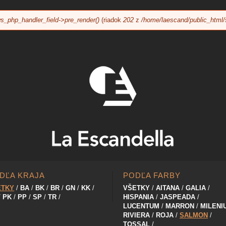
Jump to navigation
s_php_handler_field->pre_render()
(riadok
202
z
/home/laescand/public_html/
DĽA KRAJA
PODĽA FARBY
ETKY
BA
BK
BR
GN
KK
VŠETKY
AITANA
GALIA
PK
PP
SP
TR
HISPANIA
JASPEADA
LUCENTUM
MARRON
MILENI
RIVIERA
ROJA
SALMON
TOSSAL