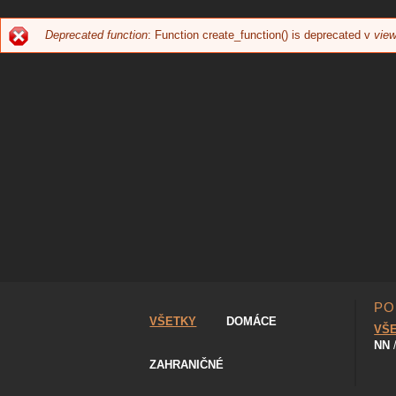
Deprecated function
: Function create_function() is deprecated v
view
CHYBOVÁ
SPRÁVA
PO
VŠETKY
DOMÁCE
VŠ
NN
ZAHRANIČNÉ