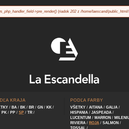
Jump to navigation
s_php_handler_field->pre_render()
(riadok
202
z
/home/laescand/public_html/
DĽA KRAJA
PODĽA FARBY
ETKY
BA
BK
BR
GN
KK
VŠETKY
AITANA
GALIA
PK
PP
SP
TR
HISPANIA
JASPEADA
LUCENTUM
MARRON
MILENI
RIVIERA
ROJA
SALMON
TOSSAL