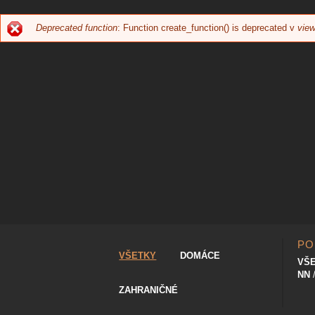
Deprecated function
: Function create_function() is deprecated v
view
CHYBOVÁ
SPRÁVA
PO
VŠETKY
DOMÁCE
VŠ
NN
ZAHRANIČNÉ