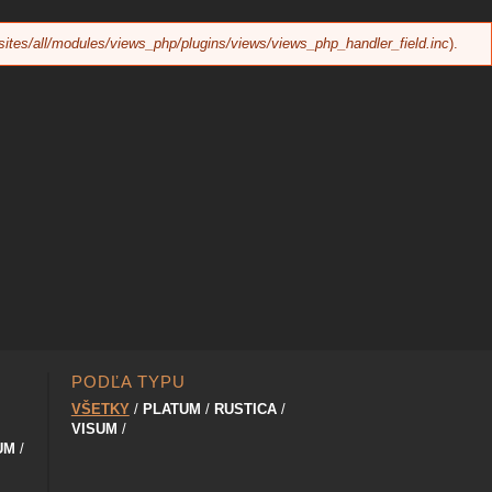
sites/all/modules/views_php/plugins/views/views_php_handler_field.inc
).
PODĽA TYPU
VŠETKY
PLATUM
RUSTICA
VISUM
UM