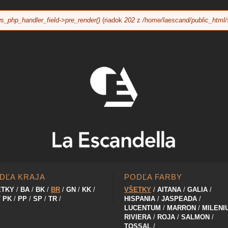
Jump to navigation
s_php_handler_field->pre_render()
(riadok
202
z
/home/laescand/public_html/
DĽA KRAJA
PODĽA FARBY
ETKY
BA
BK
BR
GN
KK
VŠETKY
AITANA
GALIA
PK
PP
SP
TR
HISPANIA
JASPEADA
LUCENTUM
MARRON
MILENI
RIVIERA
ROJA
SALMON
TOSSAL