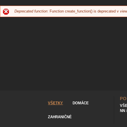
Deprecated function
: Function create_function() is deprecated v
view
CHYBOVÁ
SPRÁVA
PO
VŠETKY
DOMÁCE
VŠ
NN
ZAHRANIČNÉ