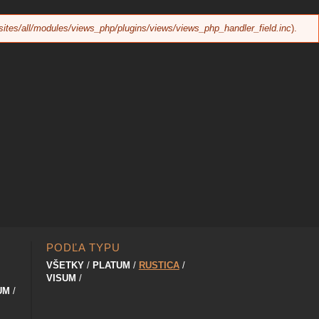
sites/all/modules/views_php/plugins/views/views_php_handler_field.inc
).
PODĽA TYPU
VŠETKY
PLATUM
RUSTICA
VISUM
UM