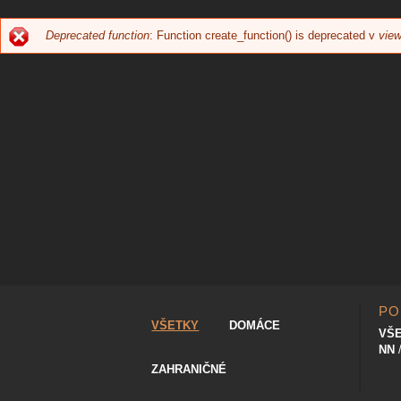
Deprecated function
: Function create_function() is deprecated v
view
CHYBOVÁ
SPRÁVA
PO
VŠETKY
DOMÁCE
VŠ
NN
ZAHRANIČNÉ