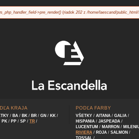
Jump to navigation
s_php_handler_field->pre_render()
(riadok
202
z
/home/laescand/public_html/
DĽA KRAJA
PODĽA FARBY
ETKY
BA
BK
BR
GN
KK
VŠETKY
AITANA
GALIA
PK
PP
SP
TR
HISPANIA
JASPEADA
LUCENTUM
MARRON
MILENI
RIVIERA
ROJA
SALMON
TOSSAL