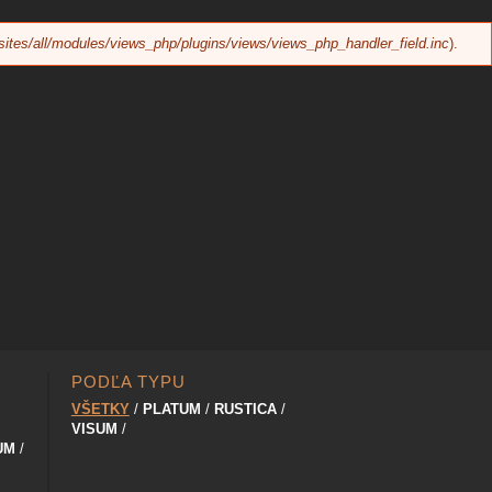
sites/all/modules/views_php/plugins/views/views_php_handler_field.inc
).
PODĽA TYPU
VŠETKY
PLATUM
RUSTICA
VISUM
UM