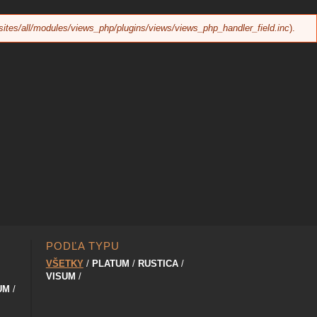
sites/all/modules/views_php/plugins/views/views_php_handler_field.inc
).
PODĽA TYPU
VŠETKY
PLATUM
RUSTICA
VISUM
UM