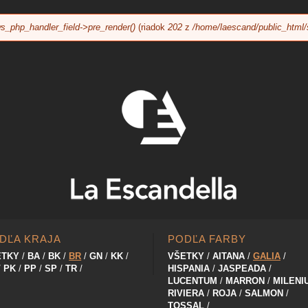
Jump to navigation
s_php_handler_field->pre_render()
(riadok
202
z
/home/laescand/public_html/
DĽA KRAJA
PODĽA FARBY
ETKY
BA
BK
BR
GN
KK
VŠETKY
AITANA
GALIA
PK
PP
SP
TR
HISPANIA
JASPEADA
LUCENTUM
MARRON
MILENI
RIVIERA
ROJA
SALMON
TOSSAL