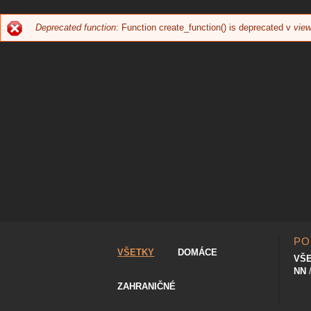
Deprecated function
: Function create_function() is deprecated v
view
CHYBOVÁ
SPRÁVA
PO
VŠETKY
DOMÁCE
VŠ
NN
ZAHRANIČNÉ